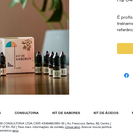
R$ 64
Custo de envio
É profi
treiname
referên
.
Então v
de Sabo
.
Sabemos
descrit
identif
riado, 
desenvo
contendo
.
O Kit d
colabor
S
CONSULTORIA
KIT DE SABORES
KIT DE ÁCIDOS
da UFMG
ferrame
NSULTORIA LTDA. CNPJ 47.149.469/0001-50 | Av. Francisco Salles, 82, Centro |
 37701-702 | Para mais informações de contato,
clique aqui
. Acesse nossa política
identif
reembolso
aqui
.