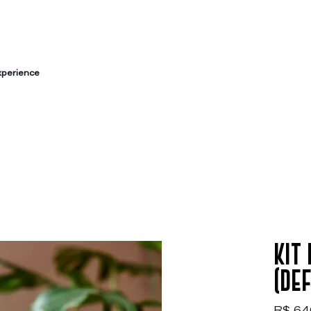
xperience
KIT
(def