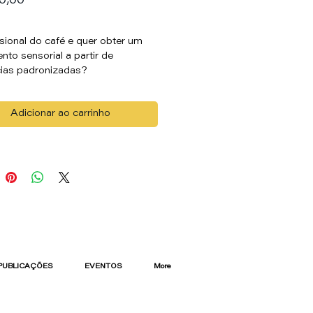
Preço
0,00
ssional do café e quer obter um
nto sensorial a partir de
cias padronizadas?
ocê precisa conhecer o nosso Kit
Adicionar ao carrinho
res!
 que é desafiador a análise
iva de cafés: Como aprender a
icar sabores defeituosos como
verdolengo e borracha? Por isso,
lvemos o Kit de Sabores
 os principais defeitos do café.
e Sabores foi desenvolvido em
ação com o Depto. de Química
PUBLICAÇÕES
EVENTOS
More
. O Kit de Sabores é uma
nta de treinamento para
icação de notas de SABOR – ou