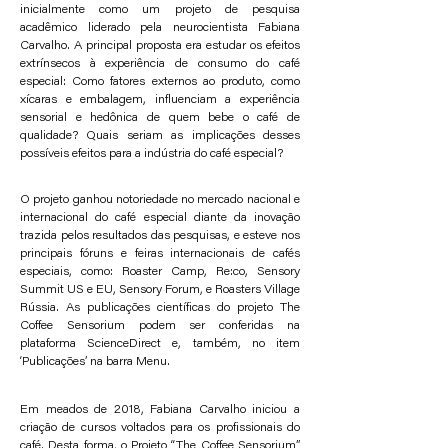
inicialmente como um projeto de pesquisa
acadêmico liderado pela neurocientista Fabiana
Carvalho. A principal proposta era estudar os efeitos
extrínsecos à experiência de consumo do café
especial: Como fatores externos ao produto, como
xícaras e embalagem, influenciam a experiência
sensorial e hedônica de quem bebe o café de
qualidade? Quais seriam as implicações desses
possíveis efeitos para a indústria do café especial?
O projeto ganhou notoriedade no mercado nacional e
internacional do café especial diante da inovação
trazida pelos resultados das pesquisas, e esteve nos
principais fóruns e feiras internacionais de cafés
especiais, como: Roaster Camp, Re:co, Sensory
Summit US e EU, Sensory Forum, e Roasters Village
Rússia. As publicações científicas do projeto The
Coffee Sensorium podem ser conferidas na
plataforma ScienceDirect e, também, no item
‘Publicações’ na barra Menu.
Em meados de 2018, Fabiana Carvalho iniciou a
criação de cursos voltados para os profissionais do
café. Desta forma, o Projeto “The Coffee Sensorium”