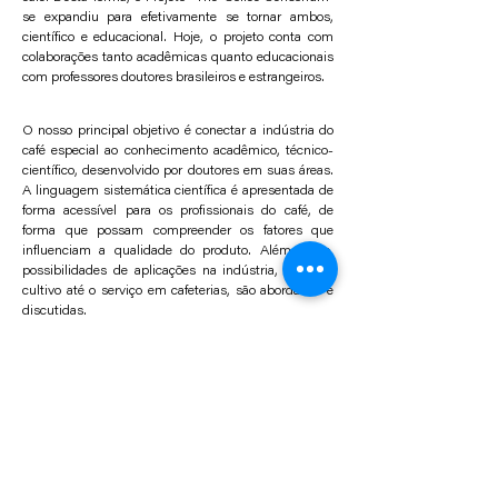
se expandiu para efetivamente se tornar ambos,
científico e educacional. Hoje, o projeto conta com
colaborações tanto acadêmicas quanto educacionais
com professores doutores brasileiros e estrangeiros.
O nosso principal objetivo é conectar a indústria do
café especial ao conhecimento acadêmico, técnico-
científico, desenvolvido por doutores em suas áreas.
A linguagem sistemática científica é apresentada de
forma acessível para os profissionais do café, de
forma que possam compreender os fatores que
influenciam a qualidade do produto. Além disso,
possibilidades de aplicações na indústria, desde o
cultivo até o serviço em cafeterias, são abordadas e
discutidas.
O projeto “The Coffee Sensorium” também oferece
consultorias em várias frentes de inovação, design
estratégico e posicionamento de mercado, e tem
como clientes Syngenta e Nestlé, entre outros. Além
dos cursos abertos ao público, também oferecemos
treinamentos internos para equipes de profissionais
do café.